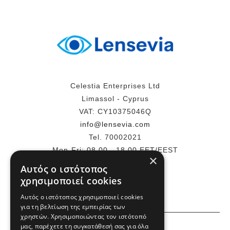
Celestia Enterprises Ltd
Limassol - Cyprus
VAT: CY10375046Q
info@lensevia.com
Tel. 70002021
Mon-Fri: 08.00 - 18.00 EET/EEST
×
Αυτός ο ιστότοπος
ΠΕΡΙΣΣΌΤΕΡΑ
χρησιμοποιεί cookies
Αυτός ο ιστότοπος χρησιμοποιεί cookies
για τη βελτίωση της εμπειρίας των
χρηστών. Χρησιμοποιώντας τον ιστότοπό
ΕΜΕΙΣ
μας, παρέχετε τη συγκατάθεσή σας για όλα