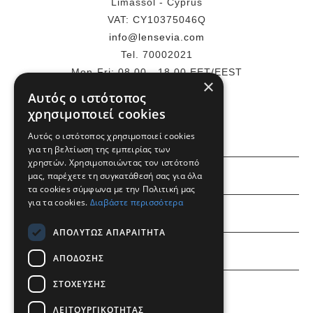
Limassol - Cyprus
VAT: CY10375046Q
info@lensevia.com
Tel. 70002021
Mon-Fri: 08.00 - 18.00 EET/EEST
×
Αυτός ο ιστότοπος
ΠΕΡΙΣΣΌΤΕΡΑ
χρησιμοποιεί cookies
Αυτός ο ιστότοπος χρησιμοποιεί cookies
για τη βελτίωση της εμπειρίας των
χρηστών. Χρησιμοποιώντας τον ιστότοπό
ΕΜΕΙΣ
μας, παρέχετε τη συγκατάθεσή σας για όλα
τα cookies σύμφωνα με την Πολιτική μας
για τα cookies.
Διαβάστε περισσότερα
ΠΛΗΡΟΦΟΡΙΕΣ
ΑΠΟΛΎΤΩΣ ΑΠΑΡΑΊΤΗΤΑ
ΛΟΓΑΡΙΑΣΜΟΣ
ΑΠΌΔΟΣΗΣ
ΣΤΌΧΕΥΣΗΣ
ΛΕΙΤΟΥΡΓΙΚΌΤΗΤΑΣ