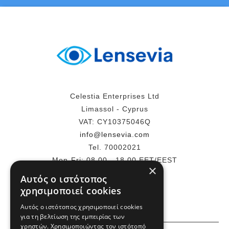
Celestia Enterprises Ltd
Limassol - Cyprus
VAT: CY10375046Q
info@lensevia.com
Tel. 70002021
Mon-Fri: 08.00 - 18.00 EET/EEST
×
Αυτός ο ιστότοπος
ΠΕΡΙΣΣΌΤΕΡΑ
χρησιμοποιεί cookies
Αυτός ο ιστότοπος χρησιμοποιεί cookies
για τη βελτίωση της εμπειρίας των
χρηστών. Χρησιμοποιώντας τον ιστότοπό