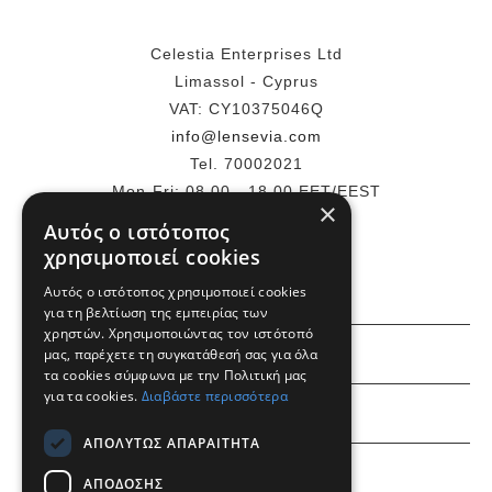
Celestia Enterprises Ltd
Limassol - Cyprus
VAT: CY10375046Q
info@lensevia.com
Tel. 70002021
Mon-Fri: 08.00 - 18.00 EET/EEST
×
Αυτός ο ιστότοπος
ΠΕΡΙΣΣΌΤΕΡΑ
χρησιμοποιεί cookies
Αυτός ο ιστότοπος χρησιμοποιεί cookies
για τη βελτίωση της εμπειρίας των
χρηστών. Χρησιμοποιώντας τον ιστότοπό
ΕΜΕΙΣ
μας, παρέχετε τη συγκατάθεσή σας για όλα
τα cookies σύμφωνα με την Πολιτική μας
για τα cookies.
Διαβάστε περισσότερα
ΠΛΗΡΟΦΟΡΙΕΣ
ΑΠΟΛΎΤΩΣ ΑΠΑΡΑΊΤΗΤΑ
ΛΟΓΑΡΙΑΣΜΟΣ
ΑΠΌΔΟΣΗΣ