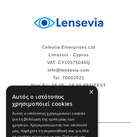
Celestia Enterprises Ltd
Limassol - Cyprus
VAT: CY10375046Q
info@lensevia.com
Tel. 70002021
Mon-Fri: 08.00 - 18.00 EET/EEST
×
Αυτός ο ιστότοπος
ΠΕΡΙΣΣΌΤΕΡΑ
χρησιμοποιεί cookies
Αυτός ο ιστότοπος χρησιμοποιεί cookies
για τη βελτίωση της εμπειρίας των
χρηστών. Χρησιμοποιώντας τον ιστότοπό
ΕΜΕΙΣ
μας, παρέχετε τη συγκατάθεσή σας για όλα
τα cookies σύμφωνα με την Πολιτική μας