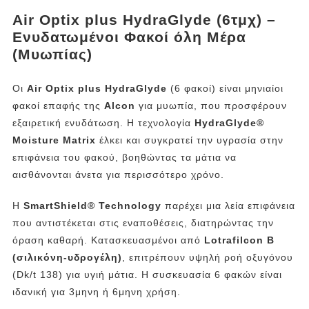
Air Optix plus HydraGlyde (6τμχ) –
Ενυδατωμένοι Φακοί όλη Μέρα
(Μυωπίας)
Οι
Air Optix plus HydraGlyde
(6 φακοί) είναι μηνιαίοι
φακοί επαφής της
Alcon
για μυωπία, που προσφέρουν
εξαιρετική ενυδάτωση. Η τεχνολογία
HydraGlyde®
Moisture Matrix
έλκει και συγκρατεί την υγρασία στην
επιφάνεια του φακού, βοηθώντας τα μάτια να
αισθάνονται άνετα για περισσότερο χρόνο.
Η
SmartShield® Technology
παρέχει μια λεία επιφάνεια
που αντιστέκεται στις εναποθέσεις, διατηρώντας την
όραση καθαρή. Κατασκευασμένοι από
Lotrafilcon B
(σιλικόνη-υδρογέλη)
, επιτρέπουν υψηλή ροή οξυγόνου
(Dk/t 138) για υγιή μάτια. Η συσκευασία 6 φακών είναι
ιδανική για 3μηνη ή 6μηνη χρήση.