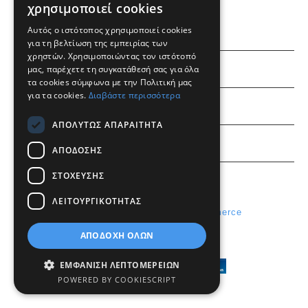
ΠΕΡΙΣΣΌΤΕΡΑ
χρησιμοποιεί cookies
Αυτός ο ιστότοπος χρησιμοποιεί cookies
για τη βελτίωση της εμπειρίας των
χρηστών. Χρησιμοποιώντας τον ιστότοπό
ΕΜΕΙΣ
μας, παρέχετε τη συγκατάθεσή σας για όλα
τα cookies σύμφωνα με την Πολιτική μας
για τα cookies.
Διαβάστε περισσότερα
ΠΛΗΡΟΦΟΡΙΕΣ
ΑΠΟΛΎΤΩΣ ΑΠΑΡΑΊΤΗΤΑ
ΛΟΓΑΡΙΑΣΜΟΣ
ΑΠΌΔΟΣΗΣ
ΣΤΌΧΕΥΣΗΣ
ΛΕΙΤΟΥΡΓΙΚΌΤΗΤΑΣ
Powered by
Radicode
-
nopCommerce
© 2026 Lensevia
ΑΠΟΔΟΧΉ ΌΛΩΝ
ΕΜΦΆΝΙΣΗ ΛΕΠΤΟΜΕΡΕΙΏΝ
POWERED BY COOKIESCRIPT