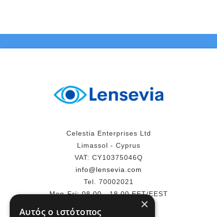
Celestia Enterprises Ltd
Limassol - Cyprus
VAT: CY10375046Q
info@lensevia.com
Tel. 70002021
Mon-Fri: 08.00 - 18.00 EET/EEST
×
Αυτός ο ιστότοπος